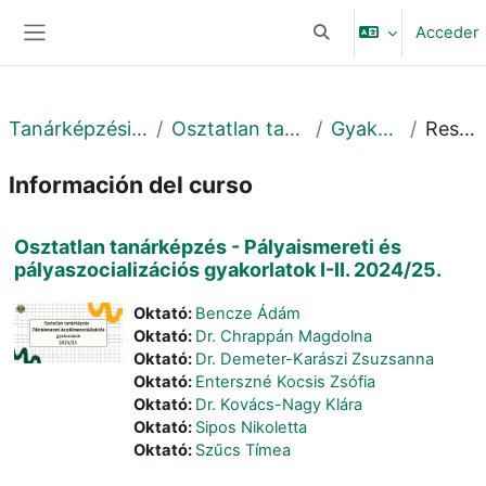
Salta al contenido principal
Acceder
Selector de búsqueda 
Panel lateral
Tanárképzési Központ
Osztatlan tanárképzés
Gyakorlatok
Resumen
Información del curso
Osztatlan tanárképzés - Pályaismereti és
pályaszocializációs gyakorlatok I-II. 2024/25.
Oktató:
Bencze Ádám
Oktató:
Dr. Chrappán Magdolna
Oktató:
Dr. Demeter-Karászi Zsuzsanna
Oktató:
Enterszné Kocsis Zsófia
Oktató:
Dr. Kovács-Nagy Klára
Oktató:
Sipos Nikoletta
Oktató:
Szűcs Tímea