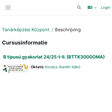
Ga naar hoofdinhoud
Login
Schakel zoek invoer
Zijpaneel
Tanárképzési Központ
Beschrijving
Cursusinformatie
B típusú gyakorlat 24/25-I-II. (BTTK3000OMA)
Oktató:
Kovács-Baráth Ildikó