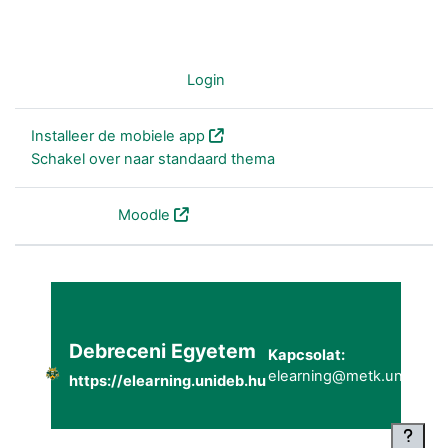
Je bent niet ingelogd (
Login
)
Installeer de mobiele app
Schakel over naar standaard thema
Powered by
Moodle
Debreceni Egyetem
Kapcsolat:
elearning@metk.unideb.h
https://elearning.unideb.hu