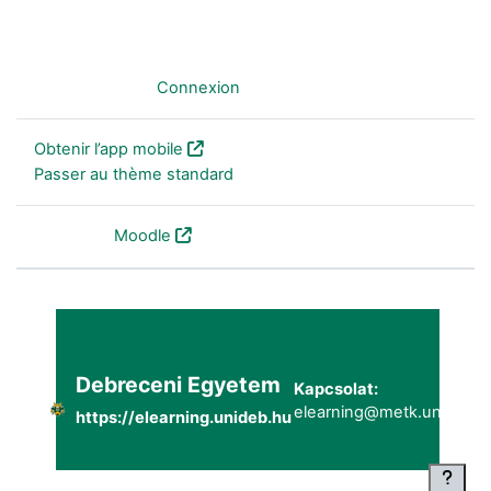
Non connecté. (
Connexion
)
Obtenir l’app mobile
Passer au thème standard
Fourni par
Moodle
Debreceni Egyetem
Kapcsolat:
elearning@metk.unideb.h
https://elearning.unideb.hu