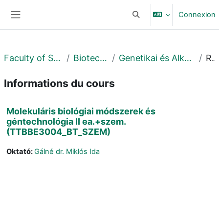
Passer au contenu principal
Connexion
Activer/désactiver la sais
Panneau latéral
Faculty of Science and Technology
Biotechnológiai Intézet
Genetikai és Alkalmazott Mikrobiológiai Tanszék
Résum
Informations du cours
Molekuláris biológiai módszerek és
géntechnológia II ea.+szem.
(TTBBE3004_BT_SZEM)
Oktató:
Gálné dr. Miklós Ida