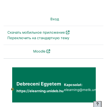
Вы не вошли в систему (
Вход
)
Скачать мобильное приложение
Переключить на стандартную тему
На платформе
Moodle
Debreceni Egyetem
Kapcsolat:
elearning@metk.unideb.h
https://elearning.unideb.hu