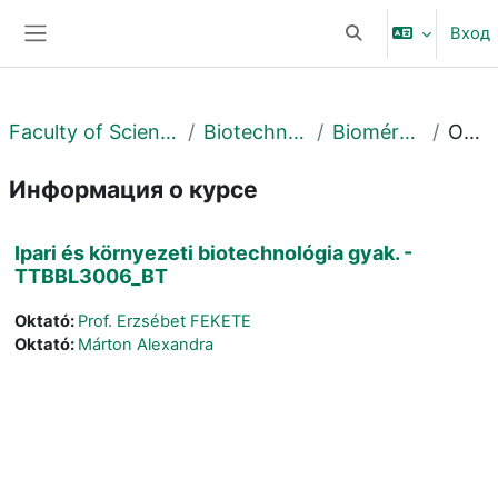
Перейти к основному содержанию
Вход
Изменить данные 
Боковая панель
Faculty of Science and Technology
Biotechnológiai Intézet
Biomérnöki Tanszék
Описание
Информация о курсе
Ipari és környezeti biotechnológia gyak. -
TTBBL3006_BT
Oktató:
Prof. Erzsébet FEKETE
Oktató:
Márton Alexandra