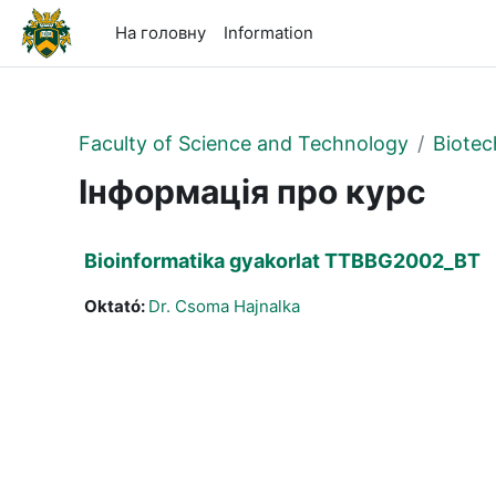
Перейти до головного вмісту
На головну
Information
Faculty of Science and Technology
Biotec
Інформація про курс
Bioinformatika gyakorlat TTBBG2002_BT
Oktató:
Dr. Csoma Hajnalka