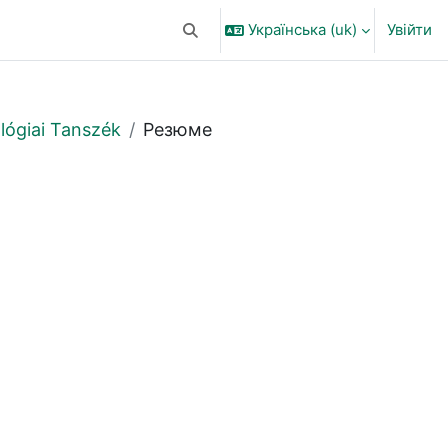
Українська ‎(uk)‎
Увійти
Переключити введення пошуку
lógiai Tanszék
Резюме