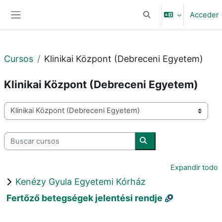
Salta al contenido principal
Acceder
Selector de búsqueda 
Panel lateral
Cursos
Klinikai Központ (Debreceni Egyetem)
Klinikai Központ (Debreceni Egyetem)
Categorías
Buscar cursos
Buscar cursos
Expandir todo
Kenézy Gyula Egyetemi Kórház
Fertőző betegségek jelentési rendje