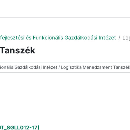
fejlesztési és Funkcionális Gazdálkodási Intézet
Lo
 Tanszék
resése
(GT_SGLL012-17)