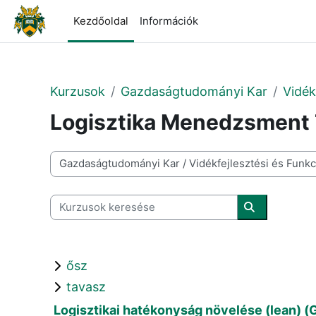
Tovább a fő tartalomhoz
Kezdőoldal
Információk
Kurzusok
Gazdaságtudományi Kar
Vidék
Logisztika Menedzsment
Kurzuskategóriák
Kurzusok keresése
Kurzusok ke
ősz
tavasz
Logisztikai hatékonyság növelése (lean) 