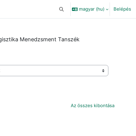
magyar ‎(hu)‎
Belépés
Keresési bemeneti adatok váltása
gisztika Menedzsment Tanszék
Az összes kibontása