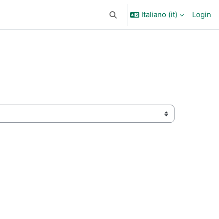
Italiano ‎(it)‎
Login
Attiva/disattiva input di ricerca