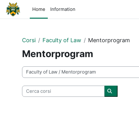
Vai al contenuto principale
Home
Information
Corsi
Faculty of Law
Mentorprogram
Mentorprogram
Categorie di corso
Cerca corsi
Cerca corsi