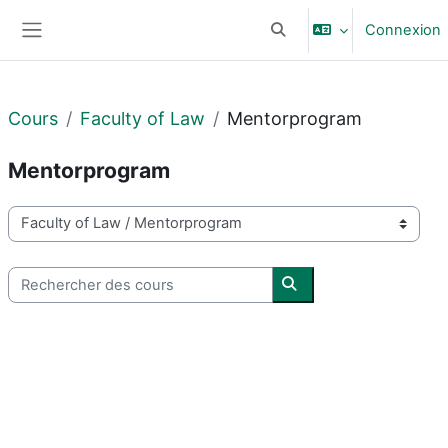
Passer au contenu principal
Connexion
Activer/désactiver la sais
Panneau latéral
Cours
Faculty of Law
Mentorprogram
Mentorprogram
Catégories de cours
Rechercher des cours
Rechercher des cours