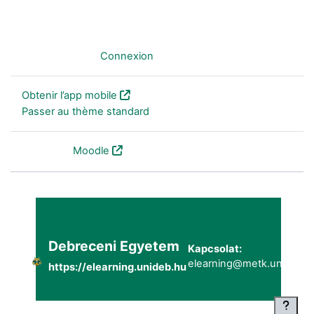
Non connecté. (
Connexion
)
Obtenir l’app mobile
Passer au thème standard
Fourni par
Moodle
Debreceni Egyetem
Kapcsolat:
elearning@metk.unideb.h
https://elearning.unideb.hu