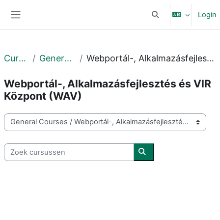
Ga naar hoofdinhoud
Login
Schakel zoek invoer
Zijpaneel
Cursussen
General Courses
Webportál-, Alkalmazásfejlesztés és VIR Központ (WAV)
Webportál-, Alkalmazásfejlesztés és VIR
Központ (WAV)
Cursuscategorieën
Zoek cursussen
Zoek cursussen