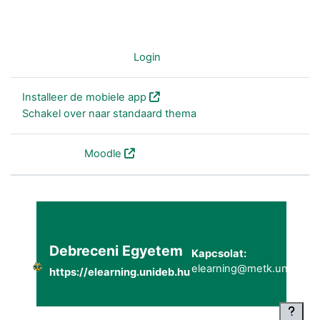
Je bent niet ingelogd (
Login
)
Installeer de mobiele app
Schakel over naar standaard thema
Powered by
Moodle
Debreceni Egyetem
Kapcsolat:
elearning@metk.unideb.h
https://elearning.unideb.hu