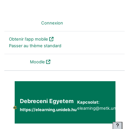
Non connecté. (
Connexion
)
Obtenir l’app mobile
Passer au thème standard
Fourni par
Moodle
Debreceni Egyetem
Kapcsolat:
elearning@metk.unideb.h
https://elearning.unideb.hu