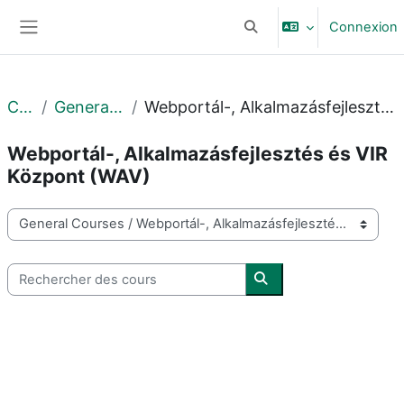
Passer au contenu principal
Connexion
Activer/désactiver la sais
Panneau latéral
Cours
General Courses
Webportál-, Alkalmazásfejlesztés és VIR Központ (WAV)
Webportál-, Alkalmazásfejlesztés és VIR
Központ (WAV)
Catégories de cours
Rechercher des cours
Rechercher des cours