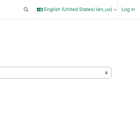
English (United States) ‎(en_us)‎
Log in
Toggle search input