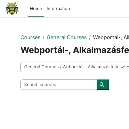
Skip to main content
Home
Information
Courses
General Courses
Webportál-, A
Webportál-, Alkalmazásfe
Course categories
Search courses
Search cour