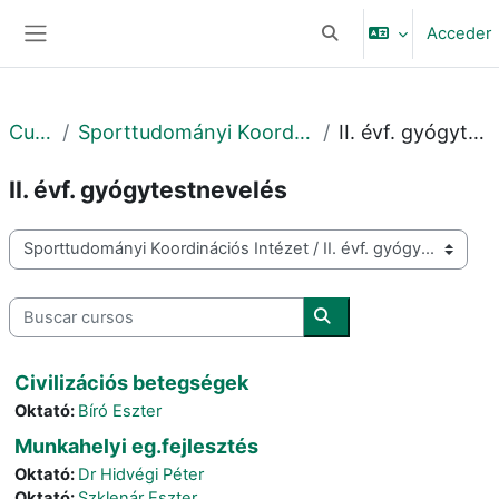
Salta al contenido principal
Acceder
Selector de búsqueda 
Panel lateral
Cursos
Sporttudományi Koordinációs Intézet
II. évf. gyógytestnevelés
II. évf. gyógytestnevelés
Categorías
Buscar cursos
Buscar cursos
Civilizációs betegségek
Oktató:
Bíró Eszter
Munkahelyi eg.fejlesztés
Oktató:
Dr Hidvégi Péter
Oktató:
Szklenár Eszter