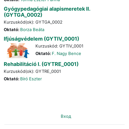
Gyógypedagógiai alapismeretek II.
(GYTGA_0002)
Kurzuskód(ok): GYTGA_0002
Oktató:
Borza Beáta
Ifjúságvédelem (GYTIV_0001)
Kurzuskód: GYTIV_0001
Oktató:
F. Nagy Bence
Rehabilitáció I. (GYTRE_0001)
Kurzuskód(ok): GYTRE_0001
Oktató:
Bíró Eszter
Вы не вошли в систему (
Вход
)