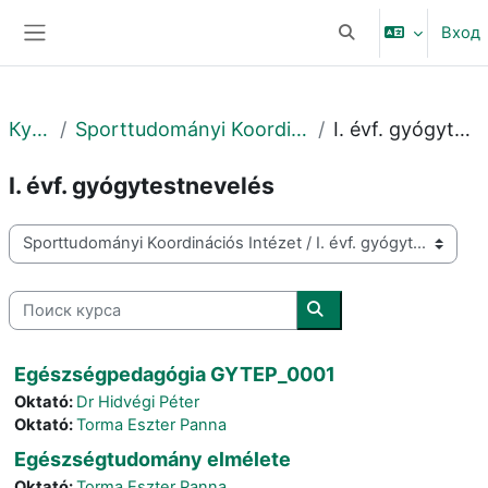
Перейти к основному содержанию
Вход
Изменить данные 
Боковая панель
Курсы
Sporttudományi Koordinációs Intézet
I. évf. gyógytestnevelés
I. évf. gyógytestnevelés
Категории курсов
Поиск курса
Поиск курса
Egészségpedagógia GYTEP_0001
Oktató:
Dr Hidvégi Péter
Oktató:
Torma Eszter Panna
Egészségtudomány elmélete
Oktató:
Torma Eszter Panna