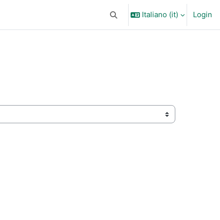
Italiano ‎(it)‎
Login
Attiva/disattiva input di ricerca