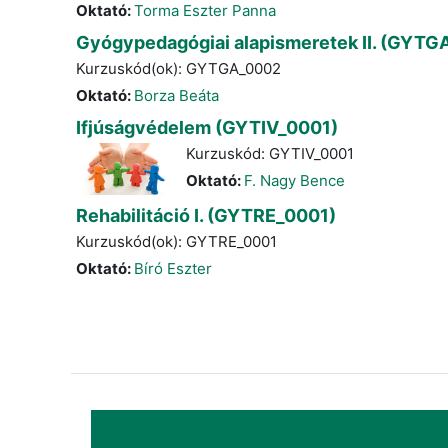
Oktató:
Torma Eszter Panna
Gyógypedagógiai alapismeretek II. (GYTG
Kurzuskód(ok): GYTGA_0002
Oktató:
Borza Beáta
Ifjúságvédelem (GYTIV_0001)
Kurzuskód: GYTIV_0001
Oktató:
F. Nagy Bence
Rehabilitáció I. (GYTRE_0001)
Kurzuskód(ok): GYTRE_0001
Oktató:
Bíró Eszter