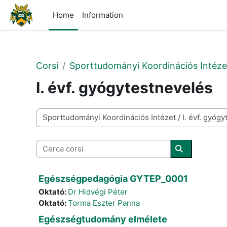
Vai al contenuto principale
Home
Information
Corsi
Sporttudományi Koordinációs Intéze
I. évf. gyógytestnevelés
Categorie di corso
Cerca corsi
Cerca corsi
Egészségpedagógia GYTEP_0001
Oktató:
Dr Hidvégi Péter
Oktató:
Torma Eszter Panna
Egészségtudomány elmélete