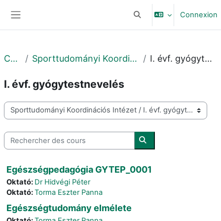
Passer au contenu principal
Connexion
Activer/désactiver la sais
Panneau latéral
Cours
Sporttudományi Koordinációs Intézet
I. évf. gyógytestnevelés
I. évf. gyógytestnevelés
Catégories de cours
Rechercher des cours
Rechercher des cours
Egészségpedagógia GYTEP_0001
Oktató:
Dr Hidvégi Péter
Oktató:
Torma Eszter Panna
Egészségtudomány elmélete
Oktató:
Torma Eszter Panna