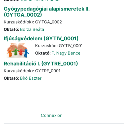
Gyógypedagógiai alapismeretek II.
(GYTGA_0002)
Kurzuskód(ok): GYTGA_0002
Oktató:
Borza Beáta
Ifjúságvédelem (GYTIV_0001)
Kurzuskód: GYTIV_0001
Oktató:
F. Nagy Bence
Rehabilitáció I. (GYTRE_0001)
Kurzuskód(ok): GYTRE_0001
Oktató:
Bíró Eszter
Non connecté. (
Connexion
)