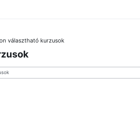
on választható kurzusok
rzusok
resése