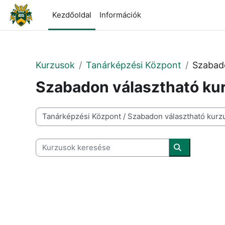
Tovább a fő tartalomhoz
Kezdőoldal
Információk
Kurzusok
Tanárképzési Központ
Szabad
Szabadon választható ku
Kurzuskategóriák
Kurzusok keresése
Kurzusok ke