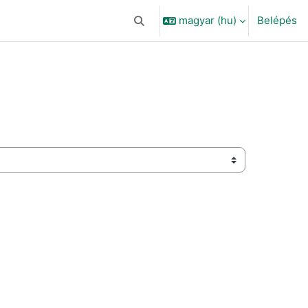
magyar ‎(hu)‎
Belépés
Keresési bemeneti adatok váltása