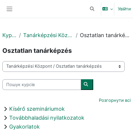
Перейти до головного вмісту
Увійти
Переключити введе
Бокова панель
Курси
Tanárképzési Központ
Osztatlan tanárképzés
Osztatlan tanárképzés
Категорії курсів
Пошук курсів
Пошук курсів
Розгорнути всі
Kísérő szemináriumok
Továbbhaladási nyilatkozatok
Gyakorlatok