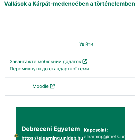
Vallások a Kárpát-medencében a történelemben
Ви не пройшли ідентифікацію (
Увійти
)
Завантажте мобільний додаток
Перемикнути до стандартної теми
На основі
Moodle
Debreceni Egyetem
Kapcsolat:
elearning@metk.unideb.h
https://elearning.unideb.hu