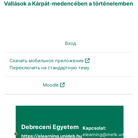
Vallások a Kárpát-medencében a történelemben
Вы не вошли в систему (
Вход
)
Скачать мобильное приложение
Переключить на стандартную тему
На платформе
Moodle
Debreceni Egyetem
Kapcsolat:
elearning@metk.unideb.h
https://elearning.unideb.hu