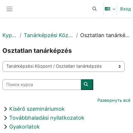
Перейти к основному содержанию
Вход
Изменить данные 
Боковая панель
Курсы
Tanárképzési Központ
Osztatlan tanárképzés
Osztatlan tanárképzés
Категории курсов
Поиск курса
Поиск курса
Развернуть всё
Kísérő szemináriumok
Továbbhaladási nyilatkozatok
Gyakorlatok