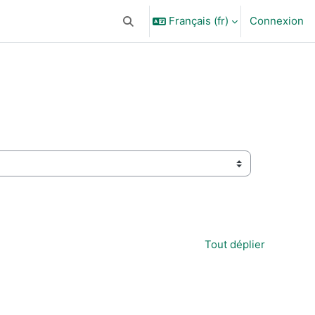
Français ‎(fr)‎
Connexion
Activer/désactiver la saisie de recherc
Tout déplier