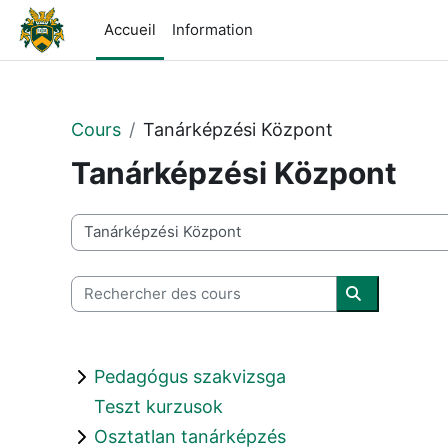
Passer au contenu principal
Accueil
Information
Cours
Tanárképzési Központ
Tanárképzési Központ
Catégories de cours
Rechercher des cours
Rechercher 
Pedagógus szakvizsga
Teszt kurzusok
Osztatlan tanárképzés