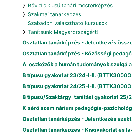
Rövid ciklusú tanári mesterképzés
Szakmai tanárképzés
Szabadon választható kurzusok
Tanítsunk Magyarországért!
Osztatlan tanárképzés - Jelentkezés összef
Osztatlan tanárképzés - Közösségi pedagógi
AI eszközök a humán tudományok szolgál
B típusú gyakorlat 23/24-I-II. (BTTK300
B típusú gyakorlat 24/25-I-II. (BTTK3000
B típusú/Szaktárgyi tanítási gyakorlat 25/26
Kísérő szeminárium pedagógia-pszichológia
Osztatlan tanárképzés - Jelentkezés szaktá
Osztatlan tanárképzés - Kisgyakorlat és Isk