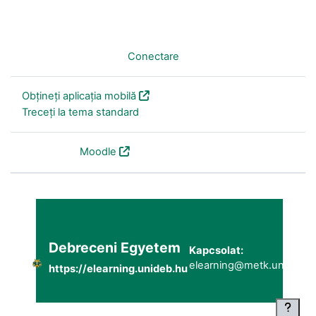
Nu sunteți conectat. (
Conectare
)
Obțineți aplicația mobilă
Treceți la tema standard
Furnizat de
Moodle
Debreceni Egyetem
Kapcsolat:
elearning@metk.unideb.h
https://elearning.unideb.hu