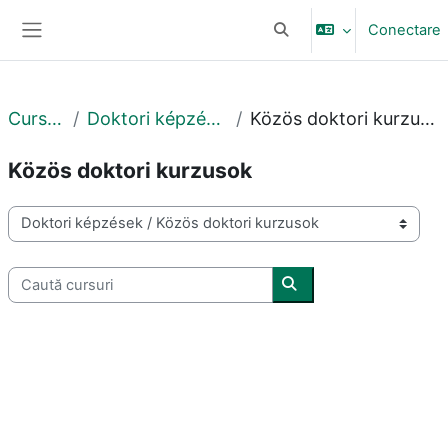
Sari la conţinutul principal
Conectare
Afișați căutarea
Panou lateral
Cursuri
Doktori képzések
Közös doktori kurzusok
Közös doktori kurzusok
Categorii curs
Caută cursuri
Caută cursuri