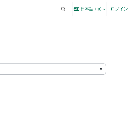
日本語 ‎(ja)‎
ログイン
検索入力に切り替える