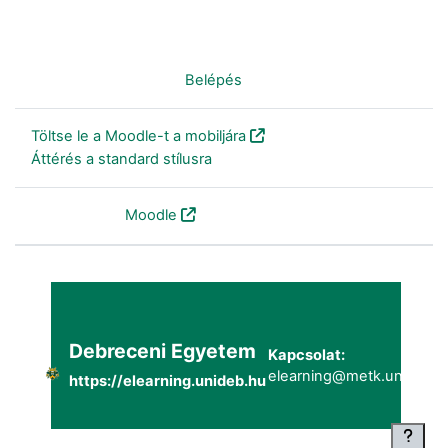
Nincs bejelentkezve. (
Belépés
)
Töltse le a Moodle-t a mobiljára
Áttérés a standard stílusra
Szolgáltatja a
Moodle
Debreceni Egyetem
Kapcsolat:
elearning@metk.unideb.h
https://elearning.unideb.hu