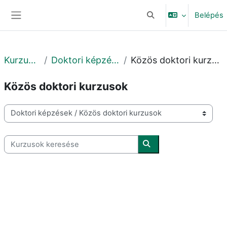
Tovább a fő tartalomhoz
Belépés
Keresési bemeneti adat
Oldalpanel
Kurzusok
Doktori képzések
Közös doktori kurzusok
Közös doktori kurzusok
Kurzuskategóriák
Kurzusok keresése
Kurzusok keresése