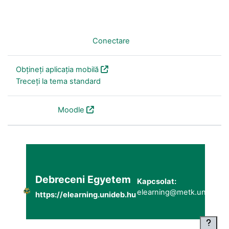
Nu sunteți conectat. (
Conectare
)
Obțineți aplicația mobilă
Treceți la tema standard
Furnizat de
Moodle
Debreceni Egyetem
Kapcsolat:
elearning@metk.unideb.h
https://elearning.unideb.hu