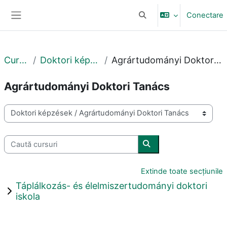
Sari la conţinutul principal
Conectare
Afișați căutarea
Panou lateral
Cursuri
Doktori képzések
Agrártudományi Doktori Tanács
Agrártudományi Doktori Tanács
Categorii curs
Caută cursuri
Caută cursuri
Extinde toate secțiunile
Táplálkozás- és élelmiszertudományi doktori
iskola