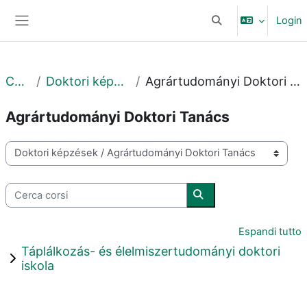
Vai al contenuto principale
Login
Attiva/disattiva input
Pannello laterale
Corsi
Doktori képzések
Agrártudományi Doktori Tanács
Agrártudományi Doktori Tanács
Categorie di corso
Cerca corsi
Cerca corsi
Espandi tutto
Táplálkozás- és élelmiszertudományi doktori
iskola