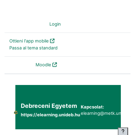
Non sei collegato. (
Login
)
Ottieni l'app mobile
Passa al tema standard
Powered by
Moodle
Debreceni Egyetem
Kapcsolat:
elearning@metk.unideb.h
https://elearning.unideb.hu