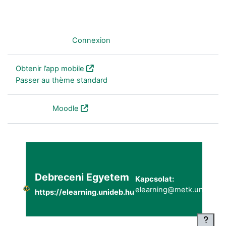
Non connecté. (
Connexion
)
Obtenir l’app mobile
Passer au thème standard
Fourni par
Moodle
Debreceni Egyetem
Kapcsolat:
elearning@metk.unideb.h
https://elearning.unideb.hu