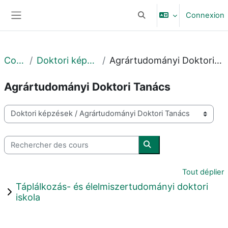
Passer au contenu principal
Connexion
Activer/désactiver la sais
Panneau latéral
Cours
Doktori képzések
Agrártudományi Doktori Tanács
Agrártudományi Doktori Tanács
Catégories de cours
Rechercher des cours
Rechercher des cours
Tout déplier
Táplálkozás- és élelmiszertudományi doktori
iskola