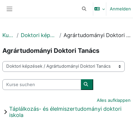
Zum Hauptinhalt
Anmelden
Sucheingabe umschalte
Website-Übersicht
Kurse
Doktori képzések
Agrártudományi Doktori Tanács
Agrártudományi Doktori Tanács
Kursbereiche
Kurse suchen
Kurse suchen
Alles aufklappen
Táplálkozás- és élelmiszertudományi doktori
iskola