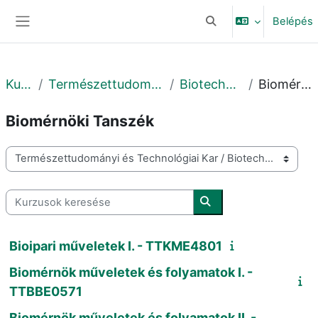
Tovább a fő tartalomhoz
Belépés
Keresési bemeneti adat
Oldalpanel
Kurzusok
Természettudományi és Technológiai Kar
Biotechnológiai Intézet
Biomérnöki Tanszék
Biomérnöki Tanszék
Kurzuskategóriák
Kurzusok keresése
Kurzusok keresése
Bioipari műveletek I. - TTKME4801
Biomérnök műveletek és folyamatok I. -
TTBBE0571
Biomérnök műveletek és folyamatok II. -