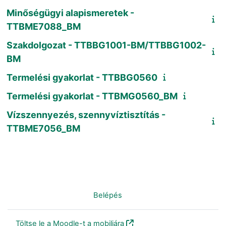
Minőségügyi alapismeretek -
TTBME7088_BM
Szakdolgozat - TTBBG1001-BM/TTBBG1002-
BM
Termelési gyakorlat - TTBBG0560
Termelési gyakorlat - TTBMG0560_BM
Vízszennyezés, szennyvíztisztítás -
TTBME7056_BM
Nincs bejelentkezve. (
Belépés
)
Töltse le a Moodle-t a mobiljára