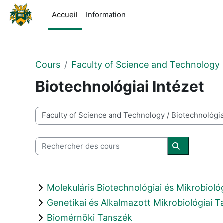
Passer au contenu principal
Accueil
Information
Cours
Faculty of Science and Technology
Biotechnológiai Intézet
Catégories de cours
Rechercher des cours
Rechercher 
Molekuláris Biotechnológiai és Mikrobioló
Genetikai és Alkalmazott Mikrobiológiai 
Biomérnöki Tanszék