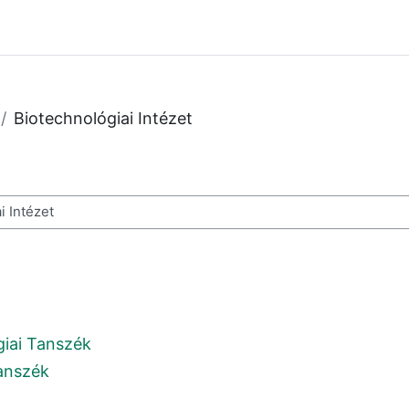
Biotechnológiai Intézet
des cours
giai Tanszék
Tanszék