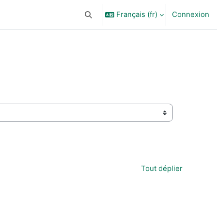
Français ‎(fr)‎
Connexion
Activer/désactiver la saisie de recherc
Tout déplier