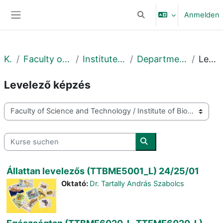
Zum Hauptinhalt
Anmelden
Sucheingabe umschalte
Website-Übersicht
Kurse
Faculty of Science and Technology
Institute of Biology and Ecology
Department of Evolutionary Zoology
Levelező képzés
Levelező képzés
Kursbereiche
Kurse suchen
Kurse suchen
Állattan levelezős (TTBME5001_L) 24/25/01
Oktató:
Dr. Tartally András Szabolcs