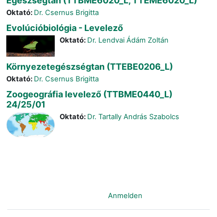
Egészségtan (TTBME6020_L, TTEME6020_L)
Oktató:
Dr. Csernus Brigitta
Evolúcióbiológia - Levelező
Oktató:
Dr. Lendvai Ádám Zoltán
Környezetegészségtan (TTEBE0206_L)
Oktató:
Dr. Csernus Brigitta
Zoogeográfia levelező (TTBME0440_L)
24/25/01
Oktató:
Dr. Tartally András Szabolcs
Sie sind nicht angemeldet. (
Anmelden
)