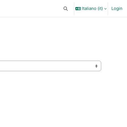
Italiano ‎(it)‎
Login
Attiva/disattiva input di ricerca