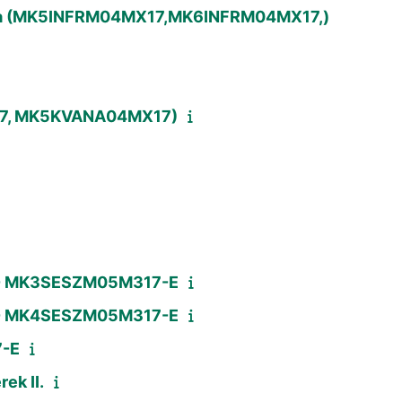
ítása (MK5INFRM04MX17,MK6INFRM04MX17,)
17, MK5KVANA04MX17)
t) - MK3SESZM05M317-E
t) - MK4SESZM05M317-E
7-E
ek II.