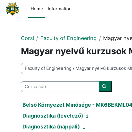
Vai al contenuto principale
Home
Information
Corsi
Faculty of Engineering
Magyar nye
Magyar nyelvű kurzusok
Categorie di corso
Cerca corsi
Cerca corsi
Belső Környezet Minősége - MK6BEKML0
Diagnosztika (levelező)
Diagnosztika (nappali)