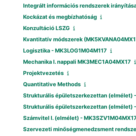
Integrált információs rendszerek irány
Kockázat és megbízhatóság
Konzultáció LSZG
Kvantitatív módszerek (MK5KVANA04MX
Logisztika - MK3LOG1M04M117
Mechanika I. nappali MK3MEC1A04MX17
Projektvezetés
Quantitative Methods
Strukturális épületszerkezettan (elméle
Strukturális épületszerkezettan (elméle
Számvitel I. (elmélet) - MK3SZV1M04MX1
Szervezeti minőségmenedzsment rendszer