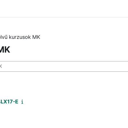
lvű kurzusok MK
 MK
4LX17-E