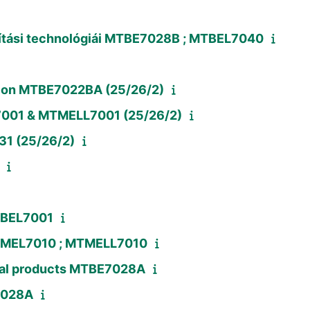
ósítási technológiái MTBE7028B ; MTBEL7040
tion MTBE7022BA (25/26/2)
7001 & MTMELL7001 (25/26/2)
31 (25/26/2)
MTBEL7001
 MTMEL7010 ; MTMELL7010
ural products MTBE7028A
B7028A