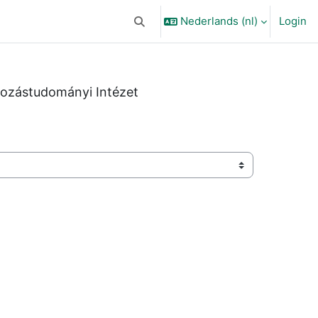
Nederlands ‎(nl)‎
Login
Schakel zoek invoer
kozástudományi Intézet