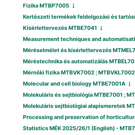
Fizika MTBP7005
Kertészeti termékek feldolgozási és tart
Kísérlettervezés MTBE7041
Measurement techniques and automatisa
Méréselmélet és kísérlettervezés MTMEL
Méréstechnika és automatizálás MTBEL70
Mérnöki fizika MTBVK7002 ; MTBVKL7002
Molecular and cell biology MTBE7001A
Molekuláris és sejtbiológia MTBE7001 ; 
Molekuláris sejtbiológiai alapismeretek
Processing and preservation of horticult
Statistics MÉK 2025/26/1 (English) - MT