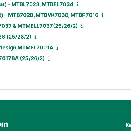
ozat) - MTBL7023, MTBEL7034
ozat) – MTB7028, MTBVK7030, MTBP7016
L7037 & MTMELL7037(25/26/2)
8 (25/26/2)
l design MTMEL7001A
BE7017BA (25/26/2)
em
Ka