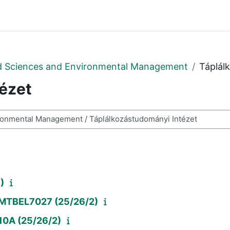
ood Sciences and Environmental Management
Táplál
ézet
sen
)
; MTBEL7027 (25/26/2)
10A (25/26/2)