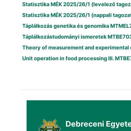
Statisztika MÉK 2025/26/1 (levelező tag
Statisztika MÉK 2025/26/1 (nappali tag
Táplálkozás genetika és genomika MTME
Táplálkozástudományi ismeretek MTBE703
Theory of measurement and experimenta
Unit operation in food processing III. MT
Debreceni Egyet