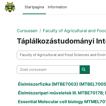
Ga naar hoofdinhoud
Startpagina
Information
Cursussen
Faculty of Agricultural and F
Táplálkozástudományi Int
Cursuscategorieën
Zoek cursussen
Zoek cursus
Élelmiszerfizika (MTBE7003) (MTBEL7005
Élelmiszeripari műveletek III. MTBE7017B
Essential Molecular cell biology MTMEL70