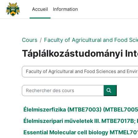
Passer au contenu principal
Accueil
Information
Cours
Faculty of Agricultural and Food 
Táplálkozástudományi Int
Catégories de cours
Rechercher des cours
Rechercher 
Élelmiszerfizika (MTBE7003) (MTBEL7005
Élelmiszeripari műveletek III. MTBE7017B
Essential Molecular cell biology MTMEL70