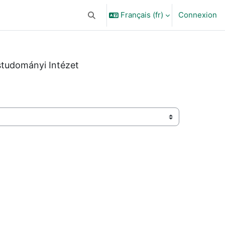
Français ‎(fr)‎
Connexion
Activer/désactiver la saisie de recherc
studományi Intézet