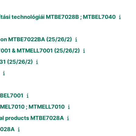
ósítási technológiái MTBE7028B ; MTBEL7040
tion MTBE7022BA (25/26/2)
7001 & MTMELL7001 (25/26/2)
31 (25/26/2)
MTBEL7001
 MTMEL7010 ; MTMELL7010
ural products MTBE7028A
B7028A