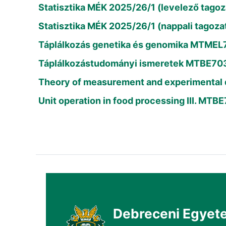
Statisztika MÉK 2025/26/1 (levelező tag
Statisztika MÉK 2025/26/1 (nappali tag
Táplálkozás genetika és genomika MTME
Táplálkozástudományi ismeretek MTBE703
Theory of measurement and experimenta
Unit operation in food processing III. MT
Debreceni Egyet