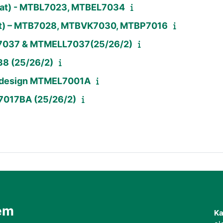
ozat) - MTBL7023, MTBEL7034
ozat) – MTB7028, MTBVK7030, MTBP7016
L7037 & MTMELL7037(25/26/2)
8 (25/26/2)
l design MTMEL7001A
BE7017BA (25/26/2)
em
Ka