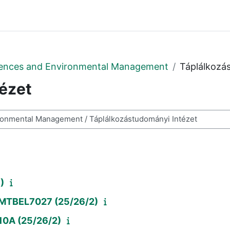
Sciences and Environmental Management
Táplálkozá
ézet
des cours
)
; MTBEL7027 (25/26/2)
10A (25/26/2)