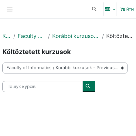
Перейти до головного вмісту
Увійти
Переключити введе
Бокова панель
Курси
Faculty of Informatics
Korábbi kurzusok - Previous courses
Költöztetett kurzusok
Költöztetett kurzusok
Категорії курсів
Пошук курсів
Пошук курсів