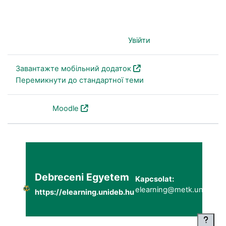
Ви не пройшли ідентифікацію (
Увійти
)
Завантажте мобільний додаток
Перемикнути до стандартної теми
На основі
Moodle
Debreceni Egyetem
Kapcsolat:
elearning@metk.unideb.h
https://elearning.unideb.hu