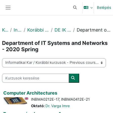
Tovább a fő tartalomhoz
Belépés
Keresési bemeneti adat
Oldalpanel
Kurzusok
Informatikai Kar
Korábbi kurzusok - Previous courses
DE IK - 2020. tavasz - Spring
Department of IT Systems and Networks - 2020 Spring
Department of IT Systems and Networks
- 2020 Spring
Kurzuskategóriák
Kurzusok keresése
Kurzusok keresése
Computer Architectures
INBMA0212E-17, INBMA0412E-21
Oktató:
Dr. Varga Imre