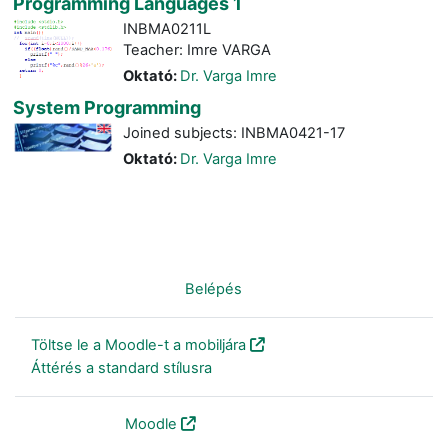
Programming Languages 1
INBMA0211L
Teacher: Imre VARGA
Oktató:
Dr. Varga Imre
System Programming
Joined subjects: INBMA0421-17
Oktató:
Dr. Varga Imre
Nincs bejelentkezve. (
Belépés
)
Töltse le a Moodle-t a mobiljára
Áttérés a standard stílusra
Szolgáltatja a
Moodle