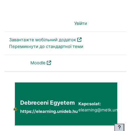
Ви не пройшли ідентифікацію (
Увійти
)
Завантажте мобільний додаток
Перемикнути до стандартної теми
На основі
Moodle
Debreceni Egyetem
Kapcsolat:
elearning@metk.unideb.h
https://elearning.unideb.hu