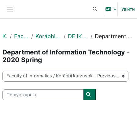
Перейти до головного вмісту
Увійти
Переключити введе
Бокова панель
Курси
Faculty of Informatics
Korábbi kurzusok - Previous courses
DE IK - 2020. tavasz - Spring
Department of Information Technology - 2020 Spring
Department of Information Technology -
2020 Spring
Категорії курсів
Пошук курсів
Пошук курсів