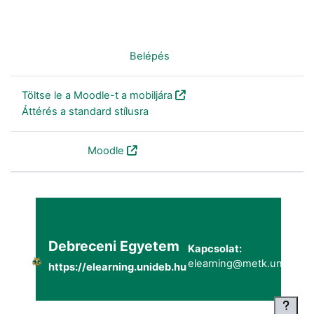
Nincs bejelentkezve. (
Belépés
)
Töltse le a Moodle-t a mobiljára
Áttérés a standard stílusra
Szolgáltatja a
Moodle
Debreceni Egyetem
Kapcsolat:
elearning@metk.unideb.h
https://elearning.unideb.hu