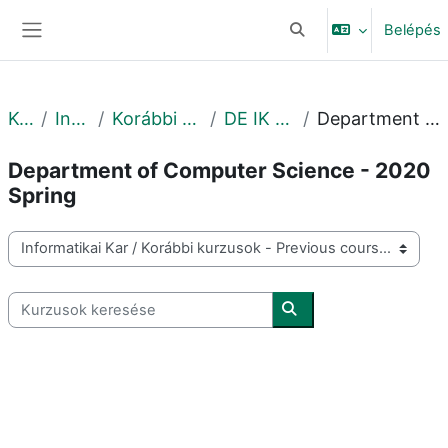
Tovább a fő tartalomhoz
Belépés
Keresési bemeneti adat
Oldalpanel
Kurzusok
Informatikai Kar
Korábbi kurzusok - Previous courses
DE IK - 2020. tavasz - Spring
Department of Computer Science - 2020 Spring
Department of Computer Science - 2020
Spring
Kurzuskategóriák
Kurzusok keresése
Kurzusok keresése