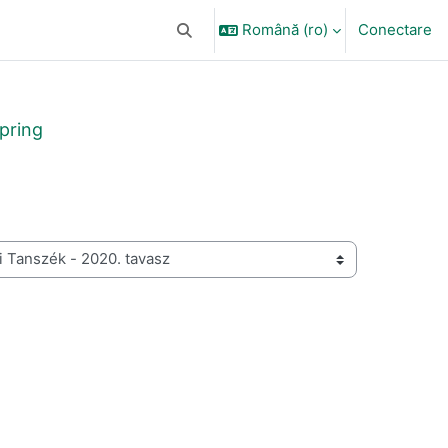
Română ‎(ro)‎
Conectare
Afișați căutarea
Spring