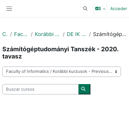
Salta al contenido principal
Acceder
Selector de búsqueda 
Panel lateral
Cursos
Faculty of Informatics
Korábbi kurzusok - Previous courses
DE IK - 2020. tavasz - Spring
Számítógéptudományi Tanszék - 2020. tavasz
Számítógéptudományi Tanszék - 2020.
tavasz
Categorías
Buscar cursos
Buscar cursos