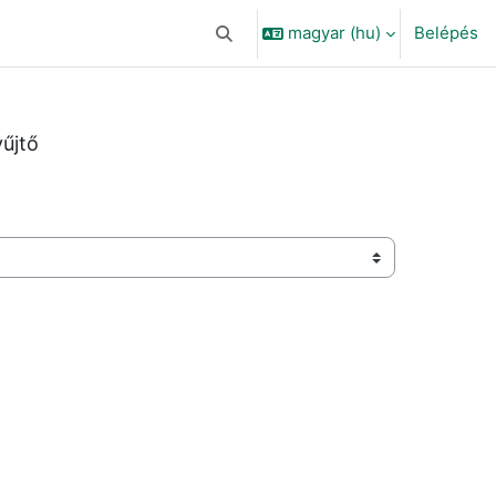
magyar ‎(hu)‎
Belépés
Keresési bemeneti adatok váltása
űjtő