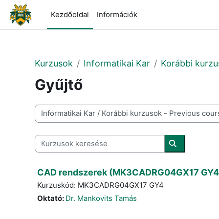
Tovább a fő tartalomhoz
Kezdőoldal
Információk
Kurzusok
Informatikai Kar
Korábbi kurzu
Gyűjtő
Kurzuskategóriák
Kurzusok keresése
Kurzusok ke
CAD rendszerek (MK3CADRG04GX17 GY4
Kurzuskód: MK3CADRG04GX17 GY4
Oktató:
Dr. Mankovits Tamás