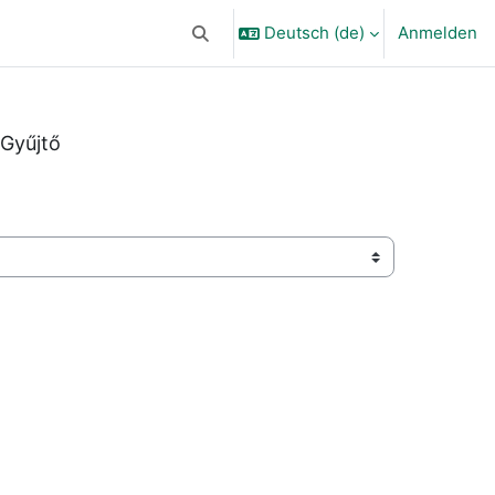
Deutsch ‎(de)‎
Anmelden
Sucheingabe umschalten
Gyűjtő