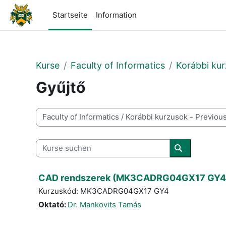
Zum Hauptinhalt
Startseite
Information
Kurse
Faculty of Informatics
Korábbi kur
Gyűjtő
Kursbereiche
Kurse suchen
Kurse suche
CAD rendszerek (MK3CADRG04GX17 GY4
Kurzuskód: MK3CADRG04GX17 GY4
Oktató:
Dr. Mankovits Tamás