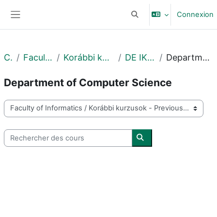
Passer au contenu principal
Connexion
Activer/désactiver la sais
Panneau latéral
Cours
Faculty of Informatics
Korábbi kurzusok - Previous courses
DE IK - 2020. ősz - Fall
Department of Computer Science
Department of Computer Science
Catégories de cours
Rechercher des cours
Rechercher des cours