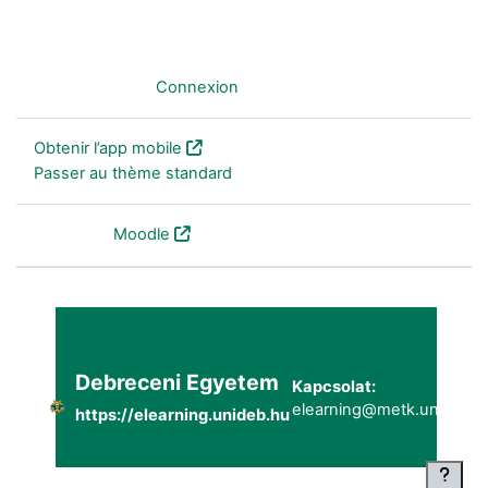
Non connecté. (
Connexion
)
Obtenir l’app mobile
Passer au thème standard
Fourni par
Moodle
Debreceni Egyetem
Kapcsolat:
elearning@metk.unideb.h
https://elearning.unideb.hu