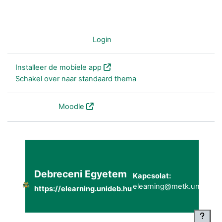
Je bent niet ingelogd (
Login
)
Installeer de mobiele app
Schakel over naar standaard thema
Powered by
Moodle
Debreceni Egyetem
Kapcsolat:
elearning@metk.unideb.h
https://elearning.unideb.hu