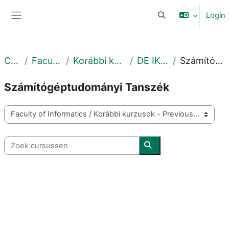
Ga naar hoofdinhoud
Login
Schakel zoek invoer
Zijpaneel
Cursussen
Faculty of Informatics
Korábbi kurzusok - Previous courses
DE IK - 2020. ősz - Fall
Számítógéptudományi Tanszék
Számítógéptudományi Tanszék
Cursuscategorieën
Zoek cursussen
Zoek cursussen