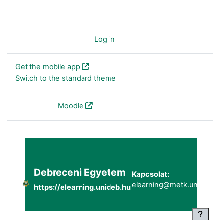
You are not logged in. (
Log in
)
Get the mobile app
Switch to the standard theme
Powered by
Moodle
Debreceni Egyetem
Kapcsolat:
elearning@metk.unideb.h
https://elearning.unideb.hu