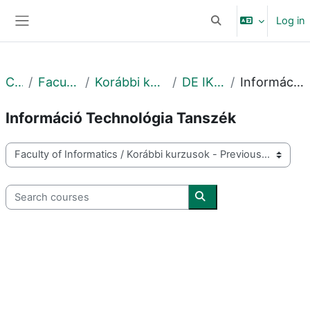
Skip to main content
Log in
Toggle search input
Side panel
Courses
Faculty of Informatics
Korábbi kurzusok - Previous courses
DE IK - 2020. ősz - Fall
Információ Technológia Tanszék
Információ Technológia Tanszék
Course categories
Search courses
Search courses