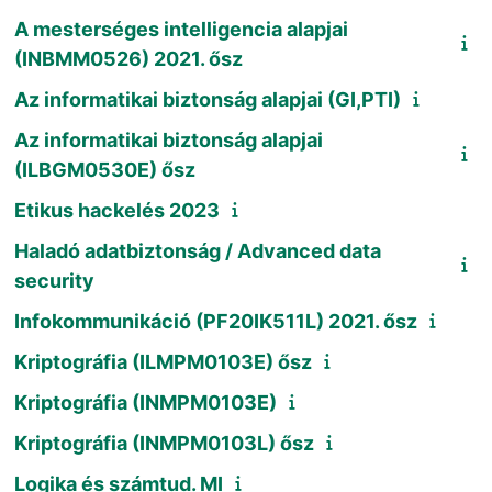
A mesterséges intelligencia alapjai
(INBMM0526) 2021. ősz
Az informatikai biztonság alapjai (GI,PTI)
Az informatikai biztonság alapjai
(ILBGM0530E) ősz
Etikus hackelés 2023
Haladó adatbiztonság / Advanced data
security
Infokommunikáció (PF20IK511L) 2021. ősz
Kriptográfia (ILMPM0103E) ősz
Kriptográfia (INMPM0103E)
Kriptográfia (INMPM0103L) ősz
Logika és számtud. MI