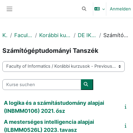
Zum Hauptinhalt
Anmelden
Sucheingabe umschalte
Website-Übersicht
Kurse
Faculty of Informatics
Korábbi kurzusok - Previous courses
DE IK - 2021. ősz - Fall
Számítógéptudományi Tanszék
Számítógéptudományi Tanszék
Kursbereiche
Kurse suchen
Kurse suchen
A logika és a számítástudomány alapjai
(INBMM0106) 2021. ősz
A mesterséges intelligencia alapjai
(ILBMM0526L) 2023. tavasz