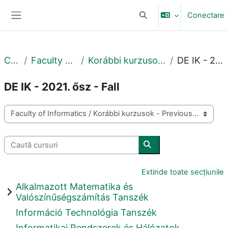
Sari la conţinutul principal
Conectare
Afișați căutarea
Panou lateral
Cursuri
Faculty of Informatics
Korábbi kurzusok - Previous courses
DE IK - 2021. ősz - Fall
DE IK - 2021. ősz - Fall
Categorii curs
Caută cursuri
Caută cursuri
Extinde toate secțiunile
Alkalmazott Matematika és
Valószínűségszámítás Tanszék
Információ Technológia Tanszék
Informatikai Rendszerek és Hálózatok