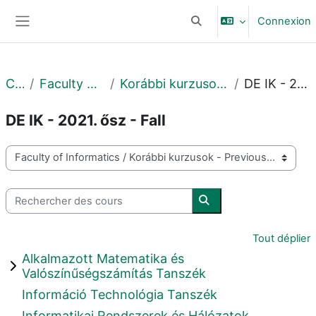
Passer au contenu principal
Connexion
Activer/désactiver la sais
Panneau latéral
Cours
Faculty of Informatics
Korábbi kurzusok - Previous courses
DE IK - 2021. ősz - Fall
DE IK - 2021. ősz - Fall
Catégories de cours
Rechercher des cours
Rechercher des cours
Tout déplier
Alkalmazott Matematika és
Valószínűségszámítás Tanszék
Információ Technológia Tanszék
Informatikai Rendszerek és Hálózatok