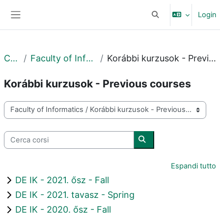
Vai al contenuto principale
Login
Attiva/disattiva input
Pannello laterale
Corsi
Faculty of Informatics
Korábbi kurzusok - Previous courses
Korábbi kurzusok - Previous courses
Categorie di corso
Cerca corsi
Cerca corsi
Espandi tutto
DE IK - 2021. ősz - Fall
DE IK - 2021. tavasz - Spring
DE IK - 2020. ősz - Fall