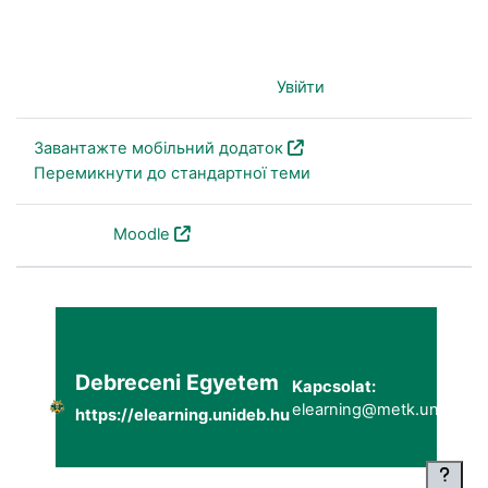
Ви не пройшли ідентифікацію (
Увійти
)
Завантажте мобільний додаток
Перемикнути до стандартної теми
На основі
Moodle
Debreceni Egyetem
Kapcsolat:
elearning@metk.unideb.h
https://elearning.unideb.hu