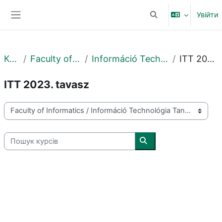
Перейти до головного вмісту
Увійти
Переключити введе
Бокова панель
Курси
Faculty of Informatics
Információ Technológia Tanszék
ITT 2023. tavasz
ITT 2023. tavasz
Категорії курсів
Пошук курсів
Пошук курсів