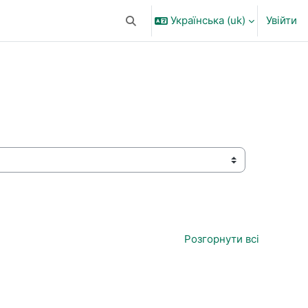
Українська ‎(uk)‎
Увійти
Переключити введення пошуку
Розгорнути всі