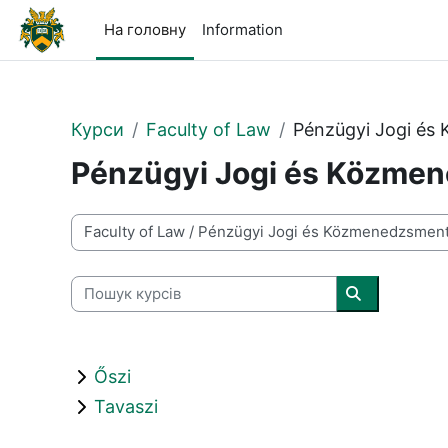
Перейти до головного вмісту
На головну
Information
Курси
Faculty of Law
Pénzügyi Jogi és
Pénzügyi Jogi és Közme
Категорії курсів
Пошук курсів
Пошук курсі
Őszi
Tavaszi