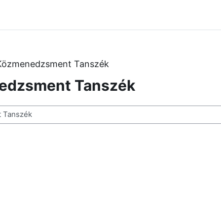
 Közmenedzsment Tanszék
nedzsment Tanszék
в